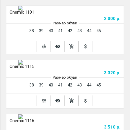
Onemix 1101
2.000 р.
Размер обуви
38
39
40
41
42
43
44
45
tune
remove_red_eye
add_shopping_cart
attach_money
Onemix 1115
3.320 р.
Размер обуви
38
39
40
41
42
43
44
45
tune
remove_red_eye
add_shopping_cart
attach_money
Onemix 1116
3.510 р.