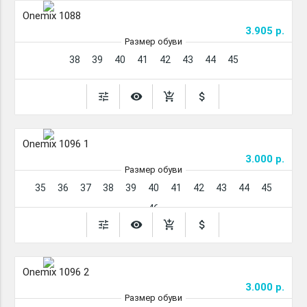
Onemix 1088
3.905 р.
Размер обуви
38
39
40
41
42
43
44
45
tune
remove_red_eye
add_shopping_cart
attach_money
Onemix 1096 1
3.000 р.
Размер обуви
35
36
37
38
39
40
41
42
43
44
45
46
tune
remove_red_eye
add_shopping_cart
attach_money
Onemix 1096 2
3.000 р.
Размер обуви