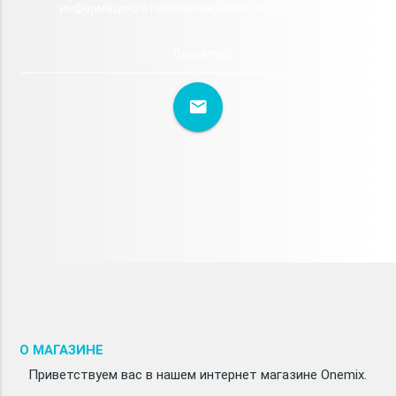
информацию о пополении наших в коллекциях.
Ваш email ...
mail
О МАГАЗИНЕ
Приветствуем вас в нашем интернет магазине Onemix.