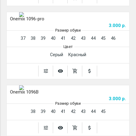
Onemix 1096-pro
3.000 р.
Размер обуви
37
38
39
40
41
42
43
44
45
46
Цвет
Серый
Красный
tune
remove_red_eye
add_shopping_cart
attach_money
Onemix 1096B
3.000 р.
Размер обуви
38
39
40
41
42
43
44
45
tune
remove_red_eye
add_shopping_cart
attach_money