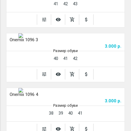
41
42
43
tune
remove_red_eye
add_shopping_cart
attach_money
Onemix 1096 3
3.000 р.
Размер обуви
40
41
42
tune
remove_red_eye
add_shopping_cart
attach_money
Onemix 1096 4
3.000 р.
Размер обуви
38
39
40
41
tune
remove_red_eye
add_shopping_cart
attach_money