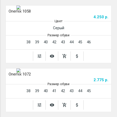
Onemix 1058
4.250 р.
Цвет
Серый
Размер обуви
38
39
40
42
43
44
45
46
tune
remove_red_eye
add_shopping_cart
attach_money
Onemix 1072
2.775 р.
Размер обуви
38
39
40
41
42
43
44
45
tune
remove_red_eye
add_shopping_cart
attach_money