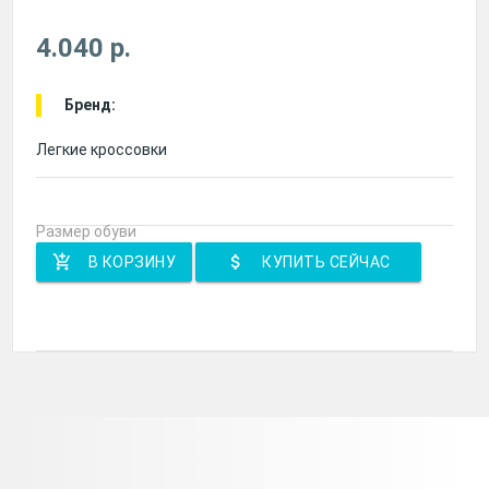
4.040 р.
Бренд:
Легкие кроссовки
Размер обуви
add_shopping_cart
attach_money
В КОРЗИНУ
КУПИТЬ СЕЙЧАС