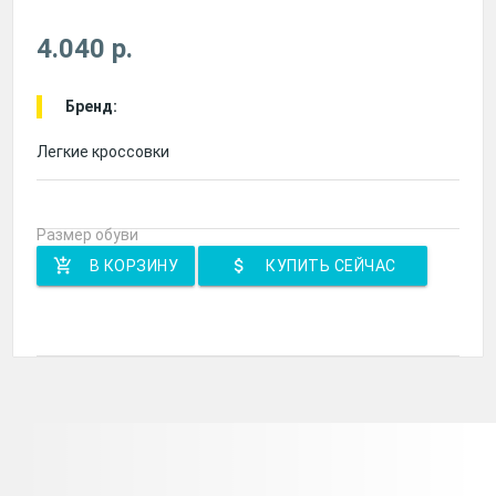
4.040 р.
Бренд:
Легкие кроссовки
Размер обуви
add_shopping_cart
attach_money
В КОРЗИНУ
КУПИТЬ СЕЙЧАС