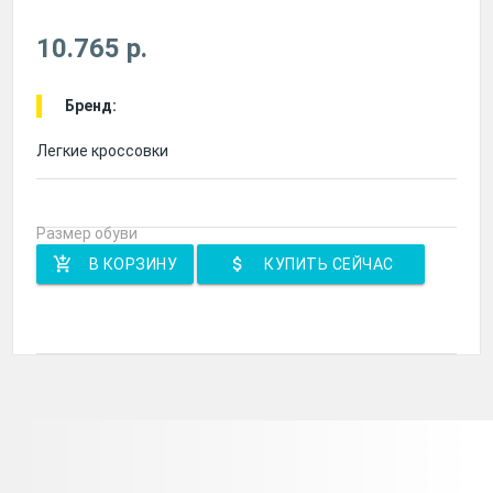
10.765 р.
Бренд:
Легкие кроссовки
Размер обуви
add_shopping_cart
attach_money
В КОРЗИНУ
КУПИТЬ СЕЙЧАС